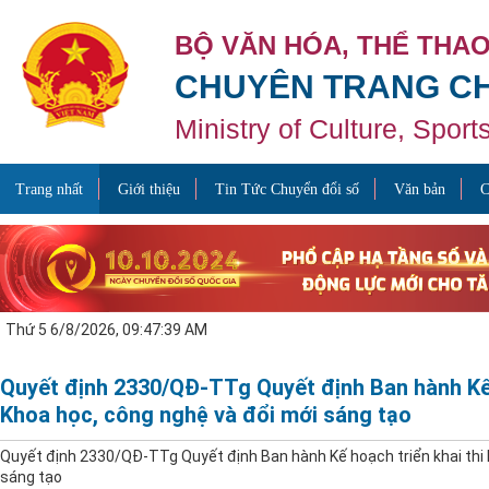
BỘ VĂN HÓA, THỂ THAO
CHUYÊN TRANG CH
Ministry of Culture, Spor
Trang nhất
Giới thiệu
Tin Tức Chuyển đổi số
Văn bản
C
Thứ 5 6/8/2026, 09:47:39 AM
Quyết định 2330/QĐ-TTg Quyết định Ban hành Kế 
Khoa học, công nghệ và đổi mới sáng tạo
Quyết định 2330/QĐ-TTg Quyết định Ban hành Kế hoạch triển khai thi 
sáng tạo