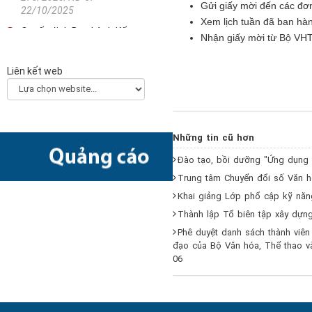
Gửi giấy mời đến các đơ
22/10/2025
Xem lịch tuần đã ban h
Quyết định Ban hành Kế
Nhận giấy mời từ Bộ VHT
hoạch triển khai thi hành
Luật Khoa học, công nghệ
Liên kết web
và đổi mới sáng tạo
2330/QĐ-TTg - 21/10/2025
Công văn về việc hướng
dẫn các bộ, ngành, địa
Những tin cũ hơn
phương xây dựng Kế hoạch
chuyển đổi số năm 2026
Đào tạo, bồi dưỡng "Ứng dụng c
(Final)
Trung tâm Chuyển đổi số Văn hó
5511/BKHCN-CĐSQG -
10/10/2025
Khai giảng Lớp phổ cập kỹ năn
Thành lập Tổ biên tập xây dựng
Quyết định Phê duyệt Kế
hoạch triển khai Quyết định
Phê duyệt danh sách thành viên
số 505/QĐ-TTg ngày
đạo của Bộ Văn hóa, Thể thao và
06
22/4/2022 của Thủ tướng
Chính phủ về Ngày Chuyển
đổi số quốc gia năm 2025
2873/QĐ-BKHCN -