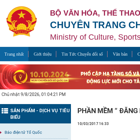
BỘ VĂN HÓA, THỂ THAO
CHUYÊN TRANG CH
Ministry of Culture, Spor
Trang nhất
Giới thiệu
Tin Tức Chuyển đổi số
Văn bản
C
Chủ nhật 9/8/2026, 01:04:21 PM
PHẦN MỀM “ ĐĂNG 
SẢN PHẨM - DỊCH VỤ TIÊU
BIỂU
10/03/2017 16:33
Báo điện tử Tổ Quốc