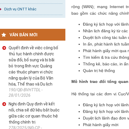
rộng (WAN); mạng Internet t
Dịch vụ CNTT khác
bao gồm các chức năng chính
Đăng ký lịch họp với lãn
Nhận lịch đăng ký từ cá
VĂN BẢN MỚI
Duyệt lịch công tác tuần
In ấn, phát hành lịch tuầ
Quyết định về việc công bố
Phát hành giấy mời qua
thủ tục hành chính được
Tìm kiếm & tra cứu thông
sửa đổi, bổ sung và bị bãi
Thống kê, báo cáo, in ấn
bỏ trong lĩnh vực Quảng
Quản trị hệ thống
cáo thuộc phạm vi chức
năng quản lý của Bộ Văn
Mô hình trao đổi tổng quan
hóa, Thể thao và Du lịch
190/QĐ-BVHTTDL -
Hệ thống tại các đơn vị Cục/
28/01/2026
Nghị định Quy định về kết
Đăng ký lịch họp với lãnh
nối, chia sẽ dữ liệu bắt buộc
Đăng ký lịch họp với lãn
giữa các cơ quan thuộc hệ
Duyệt lịch lãnh đạo đơn v
thống chính trị
Phát hành giấy mời
278/2025/NĐ-CP -