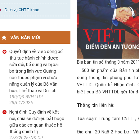
Dịch vụ CNTT khác
VĂN BẢN MỚI
Quyết định về việc công bố
thủ tục hành chính được
Bìa bản tin số tháng 3 năm 201
sửa đổi, bổ sung và bị bãi
500 ấn phẩm của Bản tin phá
bỏ trong lĩnh vực Quảng
cáo thuộc phạm vi chức
dung thông tin phong phú từ
năng quản lý của Bộ Văn
VHTTDL Quốc tế; Nhận định, G
hóa, Thể thao và Du lịch
biệt của Bộ VHTTDL gửi tới 
190/QĐ-BVHTTDL -
28/01/2026
Thông tin liên hệ:
Nghị định Quy định về kết
nối, chia sẽ dữ liệu bắt buộc
Tòa soạn: Trung tâm CNTT , B
giữa các cơ quan thuộc hệ
thống chính trị
Địa chỉ : 20 Ngõ 2 Hoa Lư , Vâ
278/2025/NĐ-CP -