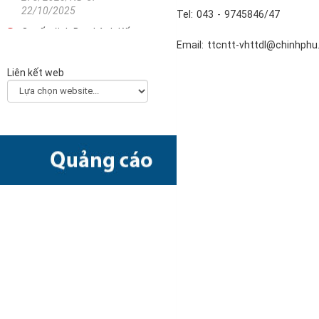
22/10/2025
Tel: 043 - 9745846/47
Quyết định Ban hành Kế
Email: ttcntt-vhttdl@chinhphu
hoạch triển khai thi hành
Luật Khoa học, công nghệ
Liên kết web
và đổi mới sáng tạo
2330/QĐ-TTg - 21/10/2025
Công văn về việc hướng
dẫn các bộ, ngành, địa
phương xây dựng Kế hoạch
chuyển đổi số năm 2026
(Final)
5511/BKHCN-CĐSQG -
10/10/2025
Quyết định Phê duyệt Kế
hoạch triển khai Quyết định
số 505/QĐ-TTg ngày
22/4/2022 của Thủ tướng
Chính phủ về Ngày Chuyển
đổi số quốc gia năm 2025
2873/QĐ-BKHCN -