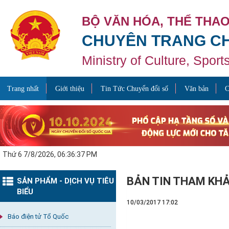
BỘ VĂN HÓA, THỂ THAO
CHUYÊN TRANG CH
Ministry of Culture, Spor
Trang nhất
Giới thiệu
Tin Tức Chuyển đổi số
Văn bản
C
Thứ 6 7/8/2026, 06:36:38 PM
BẢN TIN THAM KHẢ
SẢN PHẨM - DỊCH VỤ TIÊU
BIỂU
10/03/2017 17:02
Báo điện tử Tổ Quốc