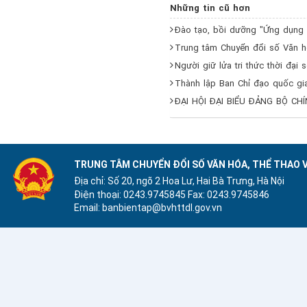
Những tin cũ hơn
Đào tạo, bồi dưỡng "Ứng dụng c
Trung tâm Chuyển đổi số Văn hó
Người giữ lửa tri thức thời đại
Thành lập Ban Chỉ đạo quốc gia
ĐẠI HỘI ĐẠI BIỂU ĐẢNG BỘ CHÍ
TRUNG TÂM CHUYỂN ĐỔI SỐ VĂN HÓA, THỂ THAO V
Địa chỉ: Số 20, ngõ 2 Hoa Lư, Hai Bà Trưng, Hà Nội
Điện thoại: 0243.9745845
Fax: 0243.9745846
Email: banbientap@bvhttdl.gov.vn