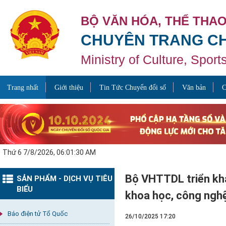
BỘ VĂN HÓA, THỂ THAO
CHUYÊN TRANG CH
Ministry of Culture, Spor
Trang nhất
Giới thiệu
Tin Tức Chuyển đổi số
Văn bản
C
Thứ 6 7/8/2026, 06:01:31 AM
Bộ VHTTDL triển kha
SẢN PHẨM - DỊCH VỤ TIÊU
BIỂU
khoa học, công nghệ
Báo điện tử Tổ Quốc
26/10/2025 17:20