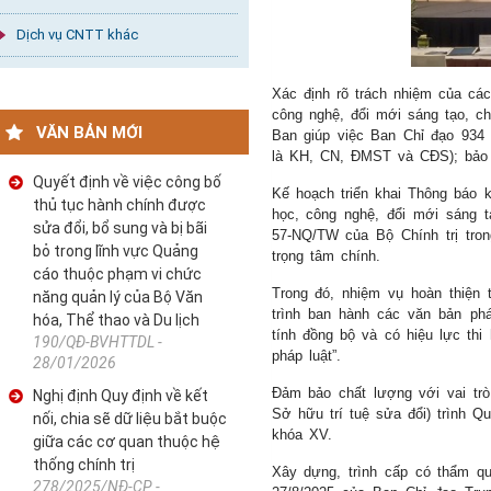
Dịch vụ CNTT khác
Xác định rõ trách nhiệm của các
công nghệ, đổi mới sáng tạo, ch
VĂN BẢN MỚI
Ban giúp việc Ban Chỉ đạo 934 
là KH, CN, ĐMST và CĐS); bảo đ
Quyết định về việc công bố
Kế hoạch triển khai Thông báo 
thủ tục hành chính được
học, công nghệ, đổi mới sáng tạ
sửa đổi, bổ sung và bị bãi
57-NQ/TW của Bộ Chính trị tron
bỏ trong lĩnh vực Quảng
trọng tâm chính.
cáo thuộc phạm vi chức
Trong đó, nhiệm vụ hoàn thiện
năng quản lý của Bộ Văn
trình ban hành các văn bản ph
hóa, Thể thao và Du lịch
tính đồng bộ và có hiệu lực thi
190/QĐ-BVHTTDL -
pháp luật”.
28/01/2026
Đảm bảo chất lượng với vai trò 
Nghị định Quy định về kết
Sở hữu trí tuệ sửa đổi) trình Q
nối, chia sẽ dữ liệu bắt buộc
khóa XV.
giữa các cơ quan thuộc hệ
thống chính trị
Xây dựng, trình cấp có thẩm q
278/2025/NĐ-CP -