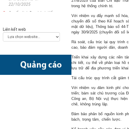
27/8/2025 của Ban Chỉ đạo Trun
22/10/2025
trong hệ thống chính trị.
Quyết định Ban hành Kế
Với nhiệm vụ đẩy mạnh số hóa, 
hoạch triển khai thi hành
chuyển đổi số theo Kế hoạch s
Luật Khoa học, công nghệ
mật dữ liệu), Thông báo số 44-T
Liên kết web
và đổi mới sáng tạo
ngày 30/9/2025 (chuyển đổi số li
2330/QĐ-TTg - 21/10/2025
Rà soát, cấu trúc lại quy trình 
Công văn về việc hướng
cao, bảo đảm người dân, doanh n
dẫn các bộ, ngành, địa
Triển khai xây dựng các nền t
phương xây dựng Kế hoạch
chi tiết, cụ thể về phân loại hồ
chuyển đổi số năm 2026
lưu trữ để địa phương triển kha
(Final)
5511/BKHCN-CĐSQG -
Tái cấu trúc quy trình cắt giảm
10/10/2025
Với nhiệm vụ đảm kinh phí cho
Quyết định Phê duyệt Kế
triển; bám sát chủ trương của 
hoạch triển khai Quyết định
Công an, Bộ Nội vụ) thực hiện 
số 505/QĐ-TTg ngày
chẽ, không trùng lặp.
22/4/2022 của Thủ tướng
Chính phủ về Ngày Chuyển
Đảm bảo phân bổ nguồn kinh ph
bách, trọng tâm, chiến lược.
đổi số quốc gia năm 2025
2873/QĐ-BKHCN -