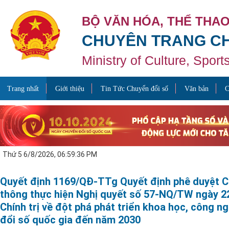
BỘ VĂN HÓA, THỂ THAO
CHUYÊN TRANG CH
Ministry of Culture, Spor
Trang nhất
Giới thiệu
Tin Tức Chuyển đổi số
Văn bản
C
Thứ 5 6/8/2026, 06:59:36 PM
Quyết định 1169/QĐ-TTg Quyết định phê duyệt C
thông thực hiện Nghị quyết số 57-NQ/TW ngày 2
Chính trị về đột phá phát triển khoa học, công n
đổi số quốc gia đến năm 2030