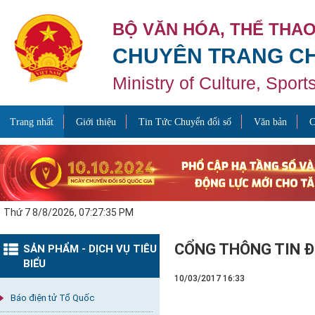
BỘ VĂN HÓA, THỂ THAO
CHUYÊN TRANG CH
Ministry of Culture, Spor
Trang nhất
Giới thiệu
Tin Tức Chuyển đổi số
Văn bản
C
Thứ 7 8/8/2026, 07:27:35 PM
CỔNG THÔNG TIN Đ
SẢN PHẨM - DỊCH VỤ TIÊU
BIỂU
10/03/2017 16:33
Báo điện tử Tổ Quốc