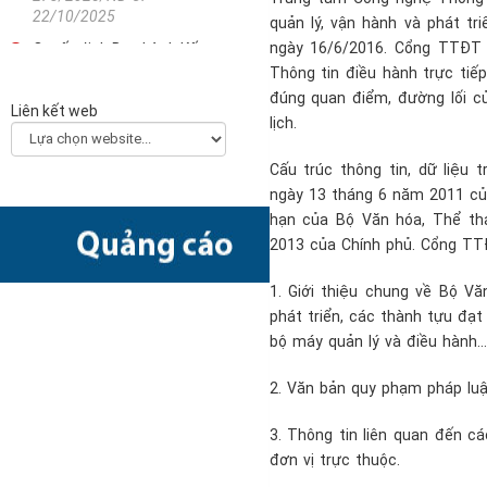
22/10/2025
quản lý, vận hành và phát tr
ngày 16/6/2016. Cổng TTĐT
Quyết định Ban hành Kế
hoạch triển khai thi hành
Thông tin điều hành trực tiế
Luật Khoa học, công nghệ
đúng quan điểm, đường lối c
Liên kết web
và đổi mới sáng tạo
lịch.
2330/QĐ-TTg - 21/10/2025
Cấu trúc thông tin, dữ liệu
Công văn về việc hướng
dẫn các bộ, ngành, địa
ngày 13 tháng 6 năm 2011 của
phương xây dựng Kế hoạch
hạn của Bộ Văn hóa, Thể tha
chuyển đổi số năm 2026
2013 của Chính phủ. Cổng TT
(Final)
5511/BKHCN-CĐSQG -
1. Giới thiệu chung về Bộ Vă
10/10/2025
phát triển, các thành tựu đạt
Quyết định Phê duyệt Kế
bộ máy quản lý và điều hành...
hoạch triển khai Quyết định
số 505/QĐ-TTg ngày
2. Văn bản quy phạm pháp luậ
22/4/2022 của Thủ tướng
Chính phủ về Ngày Chuyển
3. Thông tin liên quan đến c
đổi số quốc gia năm 2025
đơn vị trực thuộc.
2873/QĐ-BKHCN -