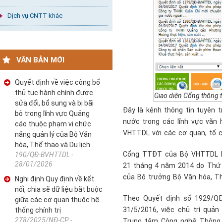
Dịch vụ CNTT khác
VĂN BẢN MỚI
Quyết định về việc công bố
thủ tục hành chính được
Giao diện Cổng thông 
sửa đổi, bổ sung và bị bãi
Đây là kênh thông tin tuyên t
bỏ trong lĩnh vực Quảng
nước trong các lĩnh vực văn h
cáo thuộc phạm vi chức
VHTTDL với các cơ quan, tổ c
năng quản lý của Bộ Văn
hóa, Thể thao và Du lịch
Cổng TTĐT của Bộ VHTTDL ho
190/QĐ-BVHTTDL -
28/01/2026
21 tháng 4 năm 2014 do Thứ 
của Bộ trưởng Bộ Văn hóa, Thể
Nghị định Quy định về kết
nối, chia sẽ dữ liệu bắt buộc
Theo Quyết định số 1929/Q
giữa các cơ quan thuộc hệ
31/5/2016, việc chủ trì qu
thống chính trị
278/2025/NĐ-CP -
Trung tâm Công nghệ Thông t