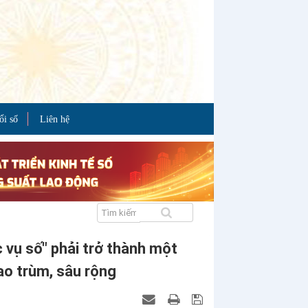
ổi số
Liên hệ
 vụ số" phải trở thành một
ao trùm, sâu rộng