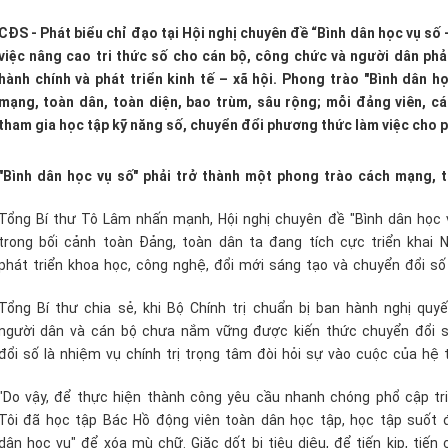
CĐS - Phát biểu chỉ đạo tại Hội nghị chuyên đề “Bình dân học vụ số
việc nâng cao tri thức số cho cán bộ, công chức và người dân phải
hành chính và phát triển kinh tế – xã hội. Phong trào "Bình dân 
mạng, toàn dân, toàn diện, bao trùm, sâu rộng; mỗi đảng viên, c
tham gia học tập kỹ năng số, chuyển đổi phương thức làm việc cho ph
"Bình dân học vụ số" phải trở thành một phong trào cách mạng, t
Tổng Bí thư Tô Lâm nhấn mạnh, Hội nghị chuyên đề "Bình dân học v
trong bối cảnh toàn Đảng, toàn dân ta đang tích cực triển khai 
phát triển khoa học, công nghệ, đổi mới sáng tạo và chuyển đổi số
Tổng Bí thư chia sẻ, khi Bộ Chính trị chuẩn bị ban hành nghị quyế
người dân và cán bộ chưa nắm vững được kiến thức chuyển đổi số 
đổi số là nhiệm vụ chính trị trọng tâm đòi hỏi sự vào cuộc của hệ 
"Do vậy, để thực hiện thành công yêu cầu nhanh chóng phổ cập tr
Tôi đã học tập Bác Hồ động viên toàn dân học tập, học tập suốt đ
dân học vụ" để xóa mù chữ. Giặc dốt bị tiêu diệu, để tiến kịp, tiến