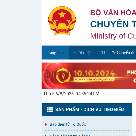
BỘ VĂN HÓA
CHUYÊN 
Ministry of C
Trang nhất
Giới thiệu
Tin Tức Chuyển đổi
Thứ 5 6/8/2026, 04:35:24 PM
SẢN PHẨM - DỊCH VỤ TIÊU BIỂU
Báo điện tử Tổ Quốc