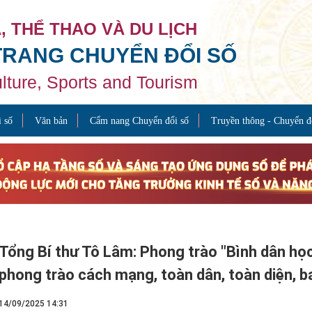
, THỂ THAO VÀ DU LỊCH
TRANG CHUYỂN ĐỔI SỐ
ulture, Sports and Tourism
 số
Văn bản
Cẩm nang Chuyển đổi số
Truyền thông - Chuyển đ
Tổng Bí thư Tô Lâm: Phong trào "Bình dân học
phong trào cách mạng, toàn dân, toàn diện, b
14/09/2025 14:31