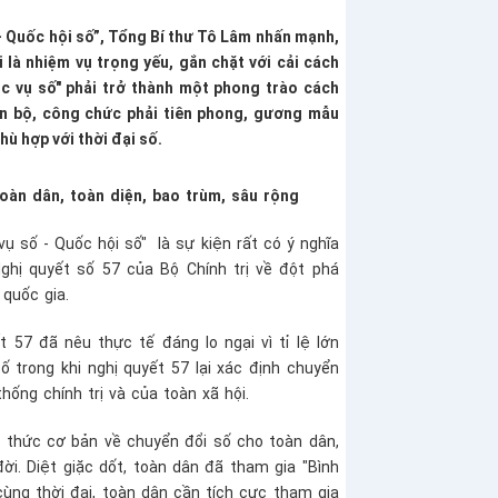
 - Quốc hội số”, Tổng Bí thư Tô Lâm nhấn mạnh,
 là nhiệm vụ trọng yếu, gắn chặt với cải cách
học vụ số" phải trở thành một phong trào cách
án bộ, công chức phải tiên phong, gương mẫu
ù hợp với thời đại số.
oàn dân, toàn diện, bao trùm, sâu rộng
ụ số - Quốc hội số" là sự kiện rất có ý nghĩa
Nghị quyết số 57 của Bộ Chính trị về đột phá
 quốc gia.
t 57 đã nêu thực tế đáng lo ngại vì tỉ lệ lớn
trong khi nghị quyết 57 lại xác định chuyển
thống chính trị và của toàn xã hội.
i thức cơ bản về chuyển đổi số cho toàn dân,
ời. Diệt giặc dốt, toàn dân đã tham gia "Bình
 cùng thời đại, toàn dân cần tích cực tham gia