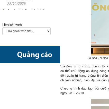
22/10/2025
Quyết định Ban hành Kế
hoạch triển khai thi hành
Luật Khoa học, công nghệ
Liên kết web
và đổi mới sáng tạo
2330/QĐ-TTg - 21/10/2025
Công văn về việc hướng
dẫn các bộ, ngành, địa
phương xây dựng Kế hoạch
chuyển đổi số năm 2026
Bà Ngô Thị Đào 
(Final)
5511/BKHCN-CĐSQG -
"Là đơn vị tổ chức, chúng tôi 
10/10/2025
có thể chủ động áp dụng công ng
Quyết định Phê duyệt Kế
đến quản trị trang thông tin đi
chuyên nghiệp, hiện đại và gần
hoạch triển khai Quyết định
số 505/QĐ-TTg ngày
Chương trình đào tạo, bồi dưỡng
22/4/2022 của Thủ tướng
ngày 28 - 29/10.
Chính phủ về Ngày Chuyển
đổi số quốc gia năm 2025
2873/QĐ-BKHCN -