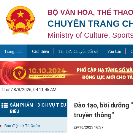
BỘ VĂN HÓA, THỂ THAO
CHUYÊN TRANG CH
Ministry of Culture, Spor
Trang nhất
Giới thiệu
Tin Tức Chuyển đổi số
Văn bản
C
Thứ 7 8/8/2026, 04:11:45 AM
Đào tạo, bồi dưỡng 
SẢN PHẨM - DỊCH VỤ TIÊU
BIỂU
truyền thông"
Báo điện tử Tổ Quốc
29/10/2025 16:57