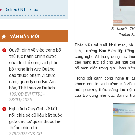
Dịch vụ CNTT khác
Bà Nguyễn Thị
​Trưởng B
VĂN BẢN MỚI
Phát biểu tại buổi khai mạc, b
Quyết định về việc công bố
lịch; Trưởng Ban Biên tập Cổng
thủ tục hành chính được
công nghệ AI trong công tác thô
cao năng lực số cho đội ngũ cô
sửa đổi, bổ sung và bị bãi
số toàn diện trong giai đoạn hiện
bỏ trong lĩnh vực Quảng
cáo thuộc phạm vi chức
Trong bối cảnh công nghệ trí t
năng quản lý của Bộ Văn
không còn là xu hướng mà đã tr
hóa, Thể thao và Du lịch
mới phương thức sáng tạo nội du
190/QĐ-BVHTTDL -
của Bộ cũng như các đơn vị trự
28/01/2026
Nghị định Quy định về kết
nối, chia sẽ dữ liệu bắt buộc
giữa các cơ quan thuộc hệ
thống chính trị
278/2025/NĐ-CP -