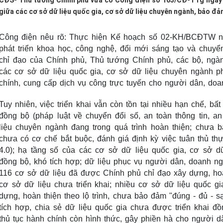
CĐS- Thủ tướng Chính phủ vừa có Công điện số 103/CĐ-TTg ngày 30
giữa các cơ sở dữ liệu quốc gia, cơ sở dữ liệu chuyên ngành, bảo đ
Công điện nêu rõ: Thực hiện Kế hoạch số 02-KH/BCĐTW n
phát triển khoa học, công nghệ, đổi mới sáng tạo và chuyển
chỉ đạo của Chính phủ, Thủ tướng Chính phủ, các bộ, ngàn
các cơ sở dữ liệu quốc gia, cơ sở dữ liệu chuyên ngành ph
chính, cung cấp dịch vụ công trực tuyến cho người dân, doa
Tuy nhiên, việc triển khai vẫn còn tồn tại nhiều hạn chế, bấ
đồng bộ (pháp luật về chuyển đổi số, an toàn thông tin, 
liệu chuyên ngành đang trong quá trình hoàn thiện; chưa 
chưa có cơ chế bắt buộc, đánh giá định kỳ việc tuân thủ th
4.0); hạ tầng số của các cơ sở dữ liệu quốc gia, cơ sở 
đồng bộ, khó tích hợp; dữ liệu phục vụ người dân, doanh ngh
116 cơ sở dữ liệu đã được Chính phủ chỉ đạo xây dựng, ho
cơ sở dữ liệu chưa triển khai; nhiều cơ sở dữ liệu quốc 
dựng, hoàn thiện theo lộ trình, chưa bảo đảm "đúng - đủ - s
tích hợp, chia sẻ dữ liệu quốc gia chưa được triển khai đồn
thủ tục hành chính còn hình thức, gây phiền hà cho người d