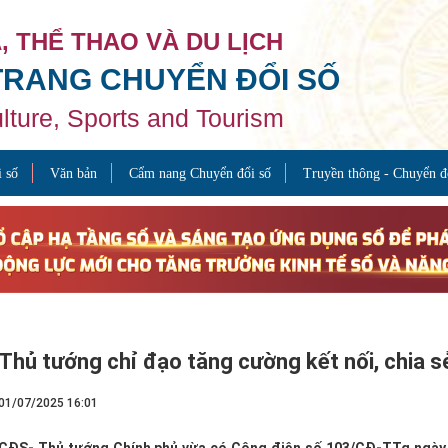
, THỂ THAO VÀ DU LỊCH
TRANG CHUYỂN ĐỔI SỐ
ulture, Sports and Tourism
 số
Văn bản
Cẩm nang Chuyển đổi số
Truyền thông - Chuyển đ
Thủ tướng chỉ đạo tăng cường kết nối, chia sẻ
01/07/2025 16:01