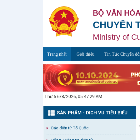
BỘ VĂN HÓA
CHUYÊN 
Ministry of C
Trang nhất
Giới thiệu
Tin Tức Chuyển đổi
Thứ 5 6/8/2026, 05:47:29 AM
SẢN PHẨM - DỊCH VỤ TIÊU BIỂU
Báo điện tử Tổ Quốc