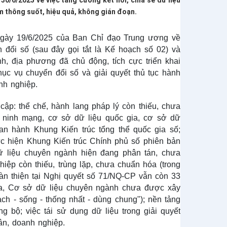
/6/2025 về việc tăng cường kết nối, chia sẻ dữ liệu
ảm thông suốt, hiệu quả, không gián đoạn.
gày 19/6/2025 của Ban Chỉ đạo Trung ương về
 đổi số (sau đây gọi tắt là Kế hoạch số 02) và
h, địa phương đã chủ động, tích cực triển khai
ục vụ chuyển đổi số và giải quyết thủ tục hành
nh nghiệp.
t cập: thể chế, hành lang pháp lý còn thiếu, chưa
an ninh mạng, cơ sở dữ liệu quốc gia, cơ sở dữ
ban hành Khung Kiến trúc tổng thể quốc gia số;
ực hiện Khung Kiến trúc Chính phủ số phiên bản
dữ liệu chuyên ngành hiện đang phân tán, chưa
iệp còn thiếu, trùng lặp, chưa chuẩn hóa (trong
àn thiện tại Nghị quyết số 71/NQ-CP vẫn còn 33
gia, Cơ sở dữ liệu chuyên ngành chưa được xây
ạch - sống - thống nhất - dùng chung"); nền tảng
g bộ; việc tái sử dụng dữ liệu trong giải quyết
ân, doanh nghiệp.